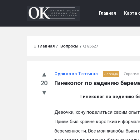
Форум
Форум
Главная
Карта 
Отзывы
Отзывы
Navigation
Главная
/
Вопросы
/
Q 85627
Сурикова Татьяна
Спросил:
Легенда
20
Гинеколог по ведению берем
Гинеколог по ведению б
Девочки, хочу поделиться своим опы
Приём был крайне короткий и формаль
беременности. Все мои жалобы были 