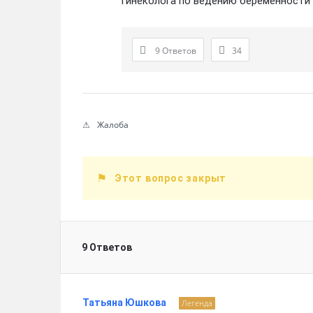
гинеколога по ведению беременности
9 Ответов
34
Жалоба
Этот вопрос закрыт
9 Ответов
Татьяна Юшкова
Легенда