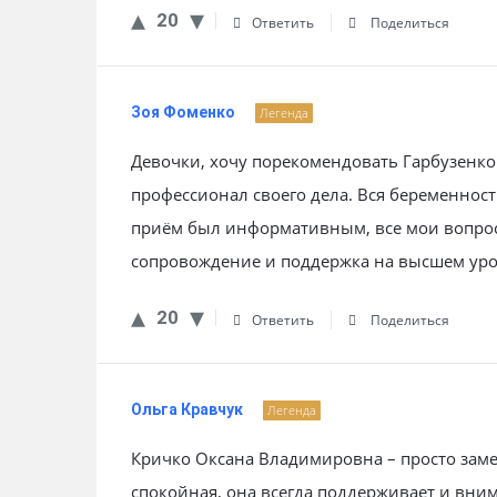
20
Ответить
Поделиться
Зоя Фоменко
Легенда
Девочки, хочу порекомендовать Гарбузенк
профессионал своего дела. Вся беременнос
приём был информативным, все мои вопрос
сопровождение и поддержка на высшем уро
20
Ответить
Поделиться
Ольга Кравчук
Легенда
Кричко Оксана Владимировна – просто зам
спокойная, она всегда поддерживает и вни