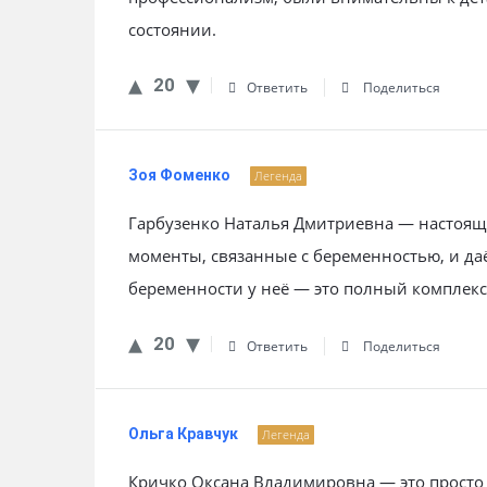
состоянии.
20
Ответить
Поделиться
Зоя Фоменко
Легенда
Гарбузенко Наталья Дмитриевна — настоящи
моменты, связанные с беременностью, и д
беременности у неё — это полный комплекс 
20
Ответить
Поделиться
Ольга Кравчук
Легенда
Кричко Оксана Владимировна — это просто н