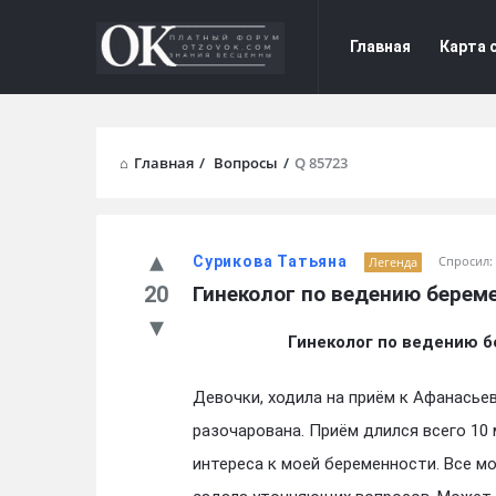
Форум
Форум
Главная
Карта 
Отзывы
Отзывы
Navigation
Главная
/
Вопросы
/
Q 85723
Сурикова Татьяна
Спросил:
Легенда
20
Гинеколог по ведению берем
Гинеколог по ведению 
Девочки, ходила на приём к Афанасье
разочарована. Приём длился всего 10 
интереса к моей беременности. Все м