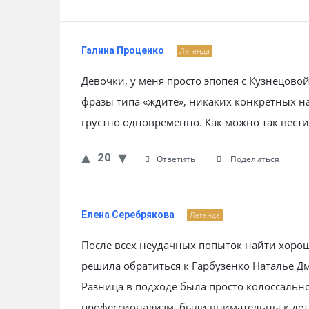
Галина Проценко
Легенда
Девочки, у меня просто эпопея с Кузнецово
фразы типа «ждите», никаких конкретных н
грустно одновременно. Как можно так вест
20
Ответить
Поделиться
Елена Серебрякова
Легенда
После всех неудачных попыток найти хорош
решила обратиться к Гарбузенко Наталье 
Разница в подходе была просто колоссальн
профессионализм, были внимательны к дет