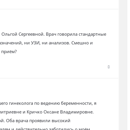
й Ольгой Сергеевной. Врач говорила стандартные
азначений, ни УЗИ, ни анализов. Смешно и
и приём?
его гинеколога по ведению беременности, я
Дмитриевне и Кричко Оксане Владимировне.
ой. Оба врача проявили высокий
алям и действительно заботились о моём