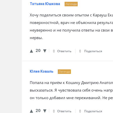
Татьяна Юшкова
Легенда
Хочу поделиться своим опытом с Карауш Е
поверхностной, врач не объяснила результа
неуверенно и не получила ответы на свои 
нервы.
20
Ответить
Поделиться
Юлия Коваль
Легенда
Попала на приём к Кошику Дмитрию Анатоль
высказаться. Я чувствовала себя очень нап
он только добавил мне переживаний. Не р
20
Ответить
Поделиться