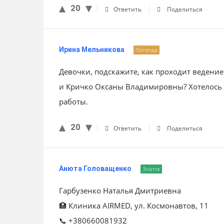
20
Ответить
Поделиться
Ирина Мельникова
Легенда
Девочки, подскажите, как проходит ведени
и Кричко Оксаны Владимировны? Хотелось б
работы.
20
Ответить
Поделиться
Анюта Головащенко
Знаток
Гарбузенко Наталья Дмитриевна
🏥 Клиника AIRMED, ул. Космонавтов, 11
📞 +380660081932