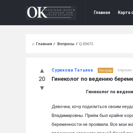
Форум
Форум
Главная
Карта 
Отзывы
Отзывы
Navigation
Главная
/
Вопросы
/
Q 85672
Сурикова Татьяна
Спросил:
Легенда
20
Гинеколог по ведению бере
Гинеколог по веден
Девочки, хочу поделиться своим неу
Владимировны. Приём был крайне кор
беременности не проявила. Все мои ж