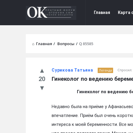
Форум
Форум
Главная
Карта 
Отзывы
Отзывы
Navigation
Главная
/
Вопросы
/
Q 85585
Сурикова Татьяна
Спросил:
Легенда
20
Гинеколог по ведению берем
Гинеколог по ведению 
Недавно была на приёме у Афанасьев
впечатление. Приём был очень коротк
интереса к моей беременности. Все м