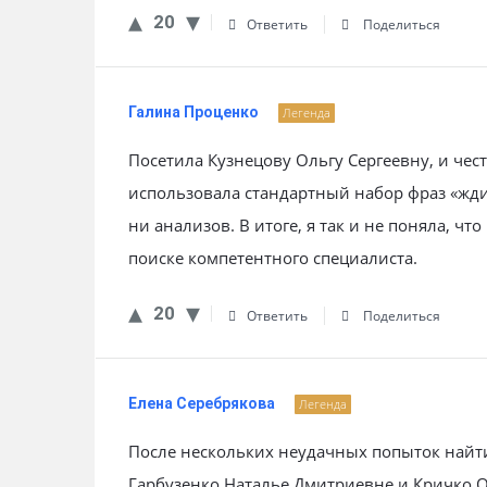
20
Ответить
Поделиться
Галина Проценко
Легенда
Посетила Кузнецову Ольгу Сергеевну, и чес
использовала стандартный набор фраз «жди
ни анализов. В итоге, я так и не поняла, ч
поиске компетентного специалиста.
20
Ответить
Поделиться
Елена Серебрякова
Легенда
После нескольких неудачных попыток найти
Гарбузенко Наталье Дмитриевне и Кричко О