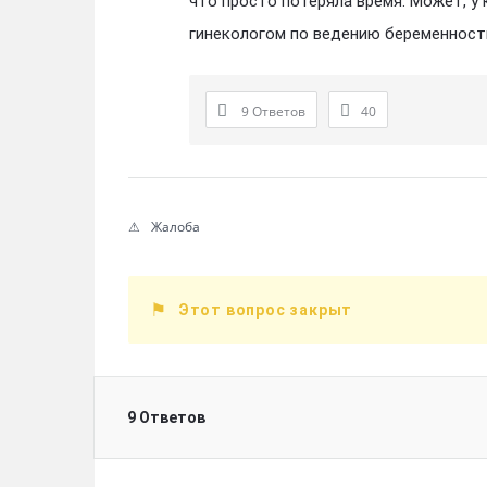
что просто потеряла время. Может, у
гинекологом по ведению беременност
9 Ответов
40
Жалоба
Этот вопрос закрыт
9 Ответов