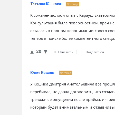
Татьяна Юшкова
Легенда
К сожалению, мой опыт с Карауш Екатерин
Консультация была поверхностной, врач не
осталась в полном непонимании своего сос
теперь в поиске более компетентного специ
20
Ответить
Поделиться
Юлия Коваль
Легенда
У Кошика Дмитрия Анатольевича всё прошло 
перебивал, не давал договорить, что созда
тревожные ощущения после приёма, и я реш
который будет внимательным и отзывчивы