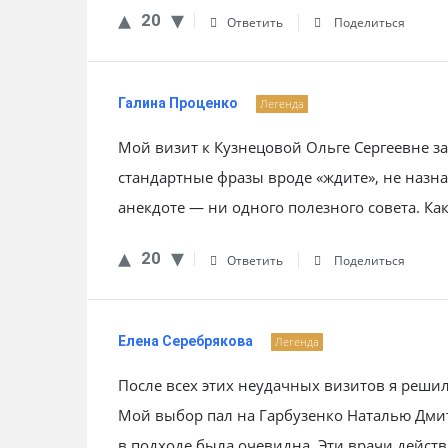
20
Ответить
Поделиться
Галина Проценко
Легенда
Мой визит к Кузнецовой Ольге Сергеевне з
стандартные фразы вроде «ждите», не назна
анекдоте — ни одного полезного совета. К
20
Ответить
Поделиться
Елена Серебрякова
Легенда
После всех этих неудачных визитов я решил
Мой выбор пал на Гарбузенко Наталью Дми
в подходе была очевидна. Эти врачи дейст