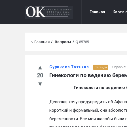
Форум
Форум
Главная
Карта 
Отзывы
Отзывы
Navigation
Главная
/
Вопросы
/
Q 85785
Сурикова Татьяна
Спросил:
Легенда
20
Гинекологи по ведению бере
Гинекологи по ведению
Девочки, хочу предупредить об Афан
короткий и формальный, она абсолютн
беременности. Все мои жалобы были 