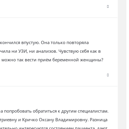
акончился впустую. Она только повторяла
чила ни УЗИ, ни анализов. Чувствую себя как в
ак можно так вести приём беременной женщины?
а попробовать обратиться к другим специалистам.
триевну и Кричко Оксану Владимировну. Разница
вительно интересуются состоянием пациента, дают