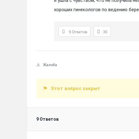
я ушла с чувством, что не получила 
хороших гинекологов по ведению бер
9 Ответов
30
Жалоба
Этот вопрос закрыт
9 Ответов