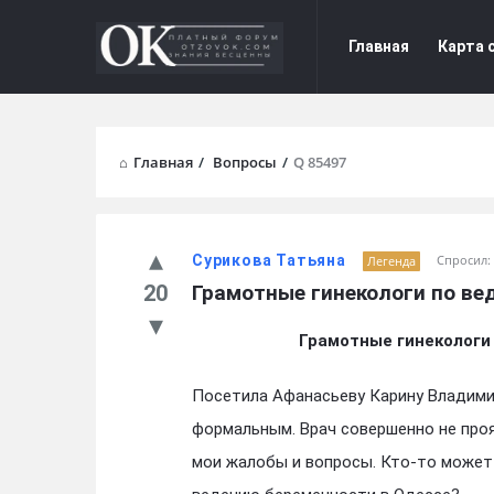
Форум
Форум
Главная
Карта 
Отзывы
Отзывы
Navigation
Главная
/
Вопросы
/
Q 85497
Сурикова Татьяна
Спросил:
Легенда
20
Грамотные гинекологи по ве
Грамотные гинекологи
Посетила Афанасьеву Карину Владими
формальным. Врач совершенно не проя
мои жалобы и вопросы. Кто-то может