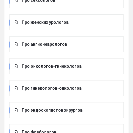
Про сексологов
Про женских урологов
Про ангионеврологов
Про онкологов-гинекологов
Про гинекологов-онкологов
Про эндоскопистов хирургов
Про флебологов