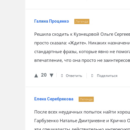
Галина Проценко
Легенда
Решила сходить к Кузнецовой Ольге Сергеевн
просто сказала: «Ждите». Никаких назначени
стандартные фразы, которые явно не помог
впечатление, что она просто не заинтересов
20
Ответить
Поделиться
Елена Серебрякова
Легенда
После всех неудачных попыток найти хорош
Гарбузенко Наталье Дмитриевне и Кричко 
эти специалисты действительно интересуютс