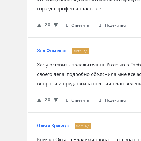
гораздо профессиональнее.
20
Ответить
Поделиться
Зоя Фоменко
Легенда
Хочу оставить положительный отзыв о Гар
своего дела: подробно объяснила мне все а
вопросы и предложила полный план ведения
20
Ответить
Поделиться
Ольга Кравчук
Легенда
Кричко Оксана Владимировна — это врач, о