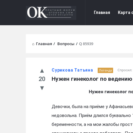
Форум
Форум
Главная
Карта 
Отзывы
Отзывы
Navigation
Главная
/
Вопросы
/
Q 85939
Сурикова Татьяна
Спросил:
Легенда
20
Нужен гинеколог по ведени
Нужен гинеколог п
Девочки, была на приёме у Афанасьев
недовольна. Приём длился буквально 1
беременности, а на мои жалобы просто