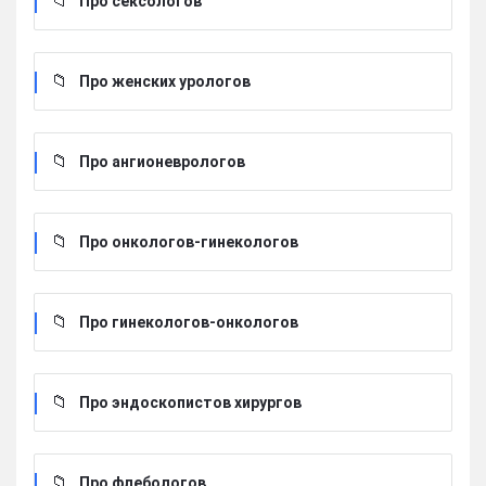
Про сексологов
Про женских урологов
Про ангионеврологов
Про онкологов-гинекологов
Про гинекологов-онкологов
Про эндоскопистов хирургов
Про флебологов