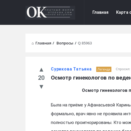
Форум
Форум
Главная
Карта 
Отзывы
Отзывы
Navigation
Главная
/
Вопросы
/
Q 85963
Сурикова Татьяна
Спросил:
Легенда
20
Осмотр гинекологов по веде
Осмотр гинекологов 
Была на приёме у Афанасьевой Карин
формально, врач явно не проявила ин
полностью проигнорированы. Кто мож