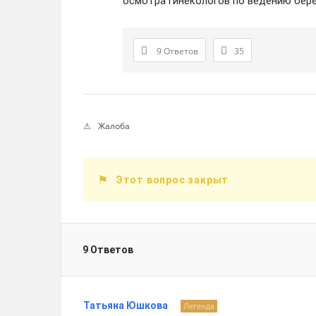
осмотра гинекологов по ведению бер
9 Ответов
35
Жалоба
Этот вопрос закрыт
9 Ответов
Татьяна Юшкова
Легенда