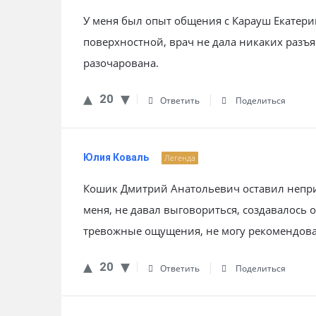
У меня был опыт общения с Карауш Екатер
поверхностной, врач не дала никаких разъ
разочарована.
20
Ответить
Поделиться
Юлия Коваль
Легенда
Кошик Дмитрий Анатольевич оставил непри
меня, не давал выговориться, создавалось
тревожные ощущения, не могу рекомендоват
20
Ответить
Поделиться