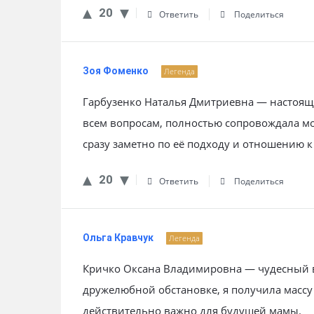
20
Ответить
Поделиться
Зоя Фоменко
Легенда
Гарбузенко Наталья Дмитриевна — настоящ
всем вопросам, полностью сопровождала мо
сразу заметно по её подходу и отношению к
20
Ответить
Поделиться
Ольга Кравчук
Легенда
Кричко Оксана Владимировна — чудесный в
дружелюбной обстановке, я получила массу
действительно важно для будущей мамы.