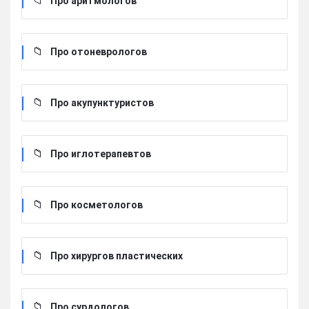
Про аритмологов
Про отоневрологов
Про акупунктуристов
Про иглотерапевтов
Про косметологов
Про хирургов пластических
Про сурдологов