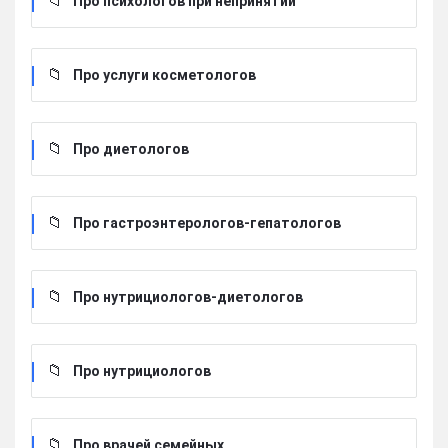
Про психологов при непринятии
Про услуги косметологов
Про диетологов
Про гастроэнтерологов-гепатологов
Про нутрициологов-диетологов
Про нутрициологов
Про врачей семейных