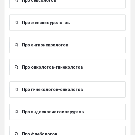
Про сексологов
Про женских урологов
Про ангионеврологов
Про онкологов-гинекологов
Про гинекологов-онкологов
Про эндоскопистов хирургов
Про флебологов