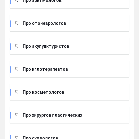
Про аритмологов
Про отоневрологов
Про акупунктуристов
Про иглотерапевтов
Про косметологов
Про хирургов пластических
Про сурдологов