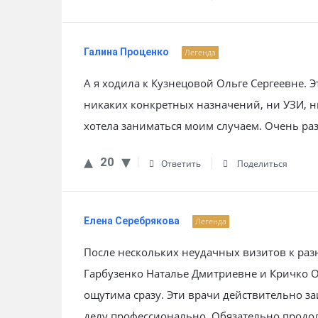
Галина Проценко
Легенда
А я ходила к Кузнецовой Ольге Сергеевне. 
никаких конкретных назначений, ни УЗИ, ни
хотела заниматься моим случаем. Очень ра
20
Ответить
Поделиться
Елена Серебрякова
Легенда
После нескольких неудачных визитов к раз
Гарбузенко Наталье Дмитриевне и Кричко 
ощутима сразу. Эти врачи действительно за
делу профессионально. Обязательно продол