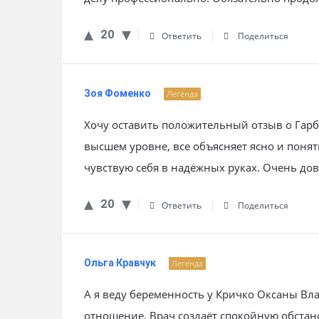
20
Ответить
Поделиться
Зоя Фоменко
Легенда
Хочу оставить положительный отзыв о Гар
высшем уровне, все объясняет ясно и поня
чувствую себя в надёжных руках. Очень до
20
Ответить
Поделиться
Ольга Кравчук
Легенда
А я веду беременность у Кричко Оксаны В
отношение. Врач создаёт спокойную обстано