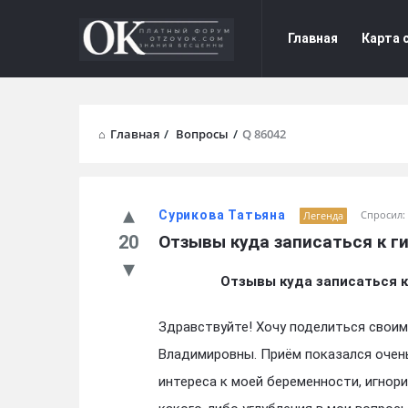
Форум
Форум
Главная
Карта 
Отзывы
Отзывы
Navigation
Главная
/
Вопросы
/
Q 86042
Сурикова Татьяна
Спросил:
Легенда
20
Отзывы куда записаться к г
Отзывы куда записаться 
Здравствуйте! Хочу поделиться своим
Владимировны. Приём показался очен
интереса к моей беременности, игнор