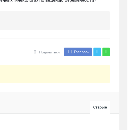
енных гинекологах по ведению беременности?
Facebook
Поделиться
Старые