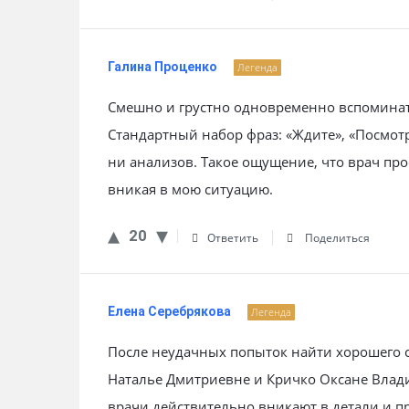
Галина Проценко
Легенда
Смешно и грустно одновременно вспоминат
Стандартный набор фраз: «Ждите», «Посмот
ни анализов. Такое ощущение, что врач про
вникая в мою ситуацию.
20
Ответить
Поделиться
Елена Серебрякова
Легенда
После неудачных попыток найти хорошего с
Наталье Дмитриевне и Кричко Оксане Влад
врачи действительно вникают в детали и 