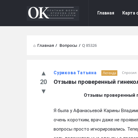
Форум
Форум
Главная
Карта 
Отзывы
Отзывы
Navigation
Главная
/
Вопросы
/
Q 85326
Сурикова Татьяна
Спросил:
Легенда
20
Отзывы проверенный гинеко
Отзывы проверенный г
Я была у Афанасьевой Карины Владим
очень коротким, врач даже не прояви
вопросы просто игнорировались. Тепер