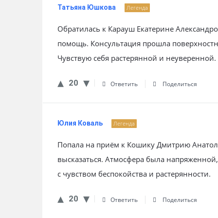
Татьяна Юшкова
Легенда
Обратилась к Карауш Екатерине Александр
помощь. Консультация прошла поверхностно
Чувствую себя растерянной и неуверенной.
20
Ответить
Поделиться
Юлия Коваль
Легенда
Попала на приём к Кошику Дмитрию Анатоль
высказаться. Атмосфера была напряженной, 
с чувством беспокойства и растерянности.
20
Ответить
Поделиться