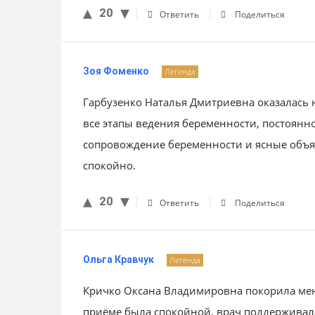
20
Ответить
Поделиться
Зоя Фоменко
Легенда
Гарбузенко Наталья Дмитриевна оказалась
все этапы ведения беременности, постоянн
сопровождение беременности и ясные объя
спокойно.
20
Ответить
Поделиться
Ольга Кравчук
Легенда
Кричко Оксана Владимировна покорила мен
приёме была спокойной, врач поддерживал