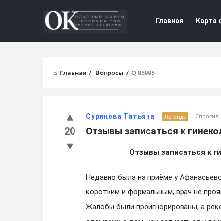
Форум
Форум
Главная
Карта 
Отзывы
Отзывы
Navigation
Главная
/
Вопросы
/
Q 85985
Сурикова Татьяна
Спросил:
Легенда
20
Отзывы записаться к гинеко
Отзывы записаться к г
Недавно была на приёме у Афанасьев
коротким и формальным, врач не проя
Жалобы были проигнорированы, а рек