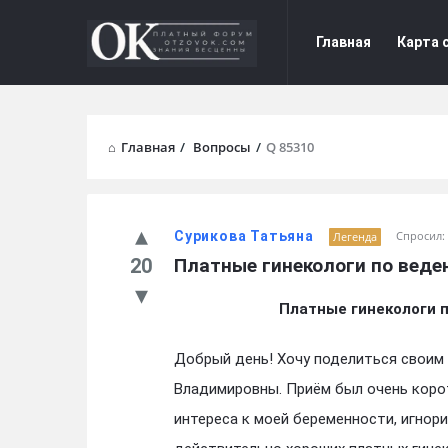
Форум
Форум
Главная
Карта 
Отзывы
Отзывы
Navigation
Главная
/
Вопросы
/
Q 85310
Сурикова Татьяна
Спросил:
Легенда
20
Платные гинекологи по веде
Платные гинекологи 
Добрый день! Хочу поделиться свои
Владимировны. Приём был очень корот
интереса к моей беременности, игнор