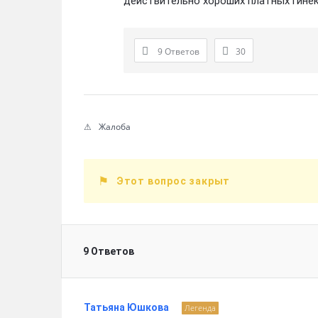
действительно хороших платных гине
9 Ответов
30
Жалоба
Этот вопрос закрыт
9 Ответов
Татьяна Юшкова
Легенда