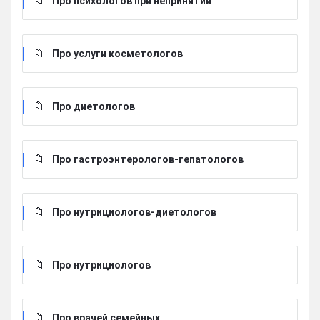
Про психологов при непринятии
Про услуги косметологов
Про диетологов
Про гастроэнтерологов-гепатологов
Про нутрициологов-диетологов
Про нутрициологов
Про врачей семейных