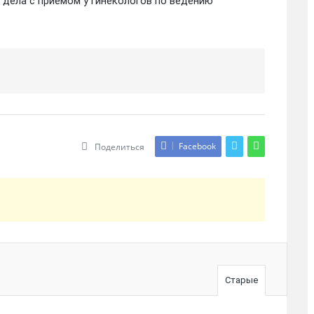
дела с приемом у гинекологов по ведению
Facebook
Поделиться
Старые