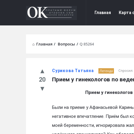
Форум
Форум
Главная
Карта 
Отзывы
Отзывы
Navigation
Главная
/
Вопросы
/
Q 85264
Сурикова Татьяна
Спросил:
Легенда
20
Прием у гинекологов по вед
Прием у гинеколого
Были на приеме у Афанасьевой Карин
негативное впечатление. Приём был к
моей беременности, игнорировала жа