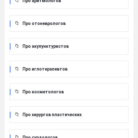
Про аритмологов
Про отоневрологов
Про акупунктуристов
Про иглотерапевтов
Про косметологов
Про хирургов пластических
Про сурдологов