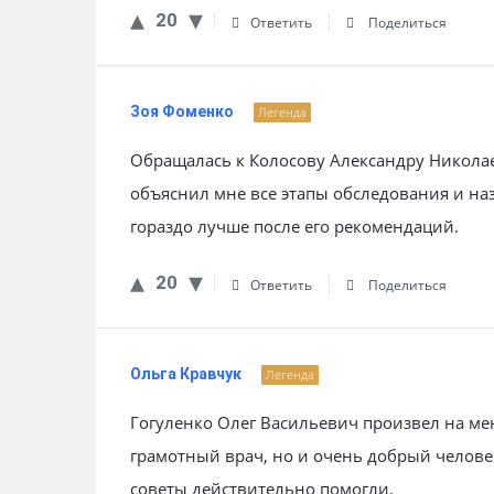
20
Ответить
Поделиться
Зоя Фоменко
Легенда
Обращалась к Колосову Александру Николае
объяснил мне все этапы обследования и наз
гораздо лучше после его рекомендаций.
20
Ответить
Поделиться
Ольга Кравчук
Легенда
Гогуленко Олег Васильевич произвел на ме
грамотный врач, но и очень добрый человек
советы действительно помогли.