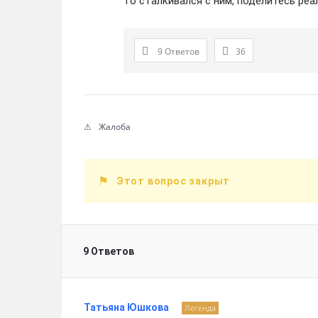
то сталкивался с ним, поделитесь ре
9 Ответов
36
Жалоба
Этот вопрос закрыт
9 Ответов
Татьяна Юшкова
Легенда