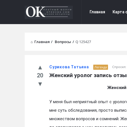
Форум
Форум
Главная
Карта 
Отзывы
Отзывы
Navigation
Главная
/
Вопросы
/
Q 125427
Сурикова Татьяна
Спросил:
Легенда
20
Женский уролог запись отз
Женский
У меня был неприятный опыт с уролог
мне суть обследования, просто выписа
множеством вопросов и сомнений. Жен