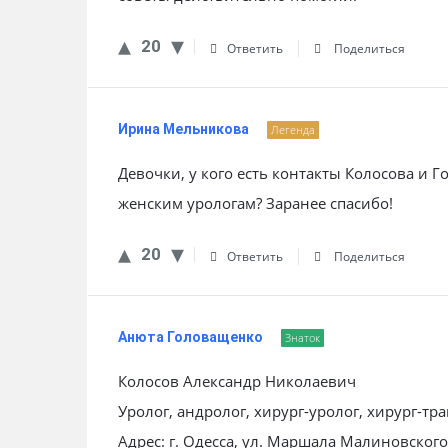
20
Ответить
Поделиться
Ирина Мельникова
Легенда
Девочки, у кого есть контакты Колосова и Г
женским урологам? Заранее спасибо!
20
Ответить
Поделиться
Анюта Головащенко
Знаток
Колосов Александр Николаевич
Уролог, андролог, хирург-уролог, хирург-тр
Адрес: г. Одесса, ул. Маршала Малиновског