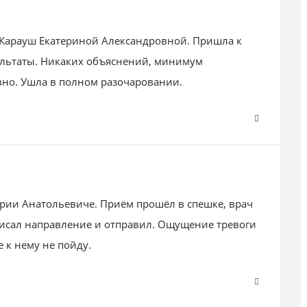
 Карауш Екатериной Александровной. Пришла к
зультаты. Никаких объяснений, минимум
вно. Ушла в полном разочаровании.
рии Анатольевиче. Приём прошёл в спешке, врач
исал направление и отправил. Ощущение тревоги
 к нему не пойду.