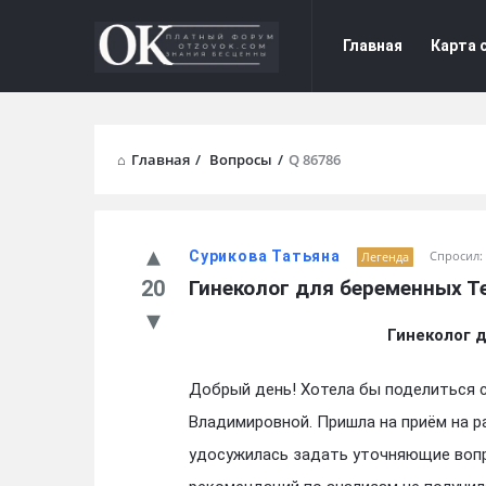
Форум
Форум
Главная
Карта 
Отзывы
Отзывы
Navigation
Главная
/
Вопросы
/
Q 86786
Сурикова Татьяна
Спросил:
Легенда
20
Гинеколог для беременных Т
Гинеколог 
Добрый день! Хотела бы поделиться
Владимировной. Пришла на приём на р
удосужилась задать уточняющие вопр