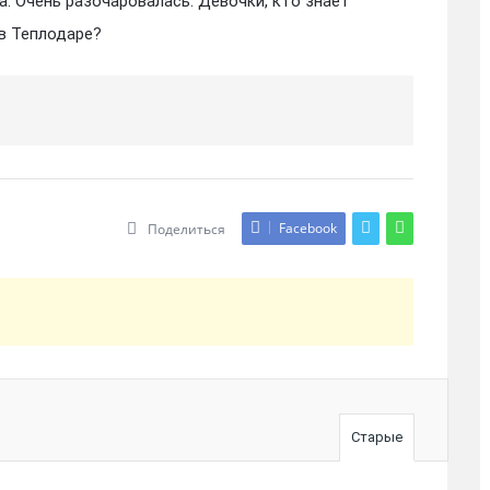
а. Очень разочаровалась. Девочки, кто знает
в Теплодаре?
Facebook
Поделиться
Старые