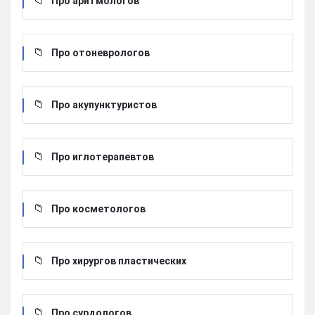
Про аритмологов
Про отоневрологов
Про акупунктуристов
Про иглотерапевтов
Про косметологов
Про хирургов пластических
Про сурдологов