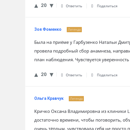
20
Ответить
Поделиться
Зоя Фоменко
Легенда
Была на приёме у Гарбузенко Натальи Дмит
провела подробный сбор анамнеза, направи
план наблюдения. Чувствуется уверенность 
20
Ответить
Поделиться
Ольга Кравчук
Легенда
Кричко Оксана Владимировна из клиники Li
достаточно времени, чтобы поговорить, о
очень тёплым, чувствовала себя не просто 