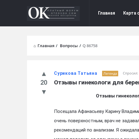
Форум
Форум
Главная
Карта 
Отзывы
Отзывы
Navigation
Главная
/
Вопросы
/
Q 86758
Сурикова Татьяна
Спросил:
Легенда
20
Отзывы гинекологи для бере
Отзывы гинеколо
Посещала Афанасьеву Карину Владими
очень поверхностным, врач не задава
рекомендаций по анализам. Я ожидала