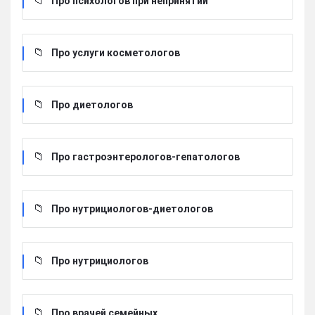
Про психологов при непринятии
Про услуги косметологов
Про диетологов
Про гастроэнтерологов-гепатологов
Про нутрициологов-диетологов
Про нутрициологов
Про врачей семейных