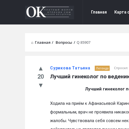
Форум
Форум
Главная
Карта 
Отзывы
Отзывы
Navigation
Главная
/
Вопросы
/
Q 85907
Сурикова Татьяна
Спросил:
Легенда
20
Лучший гинеколог по ведени
Лучший гинеколог 
Ходила на приём к Афанасьевой Карин
формальным, врач не проявила никако
жалобы. Чувствовала себя совсем не