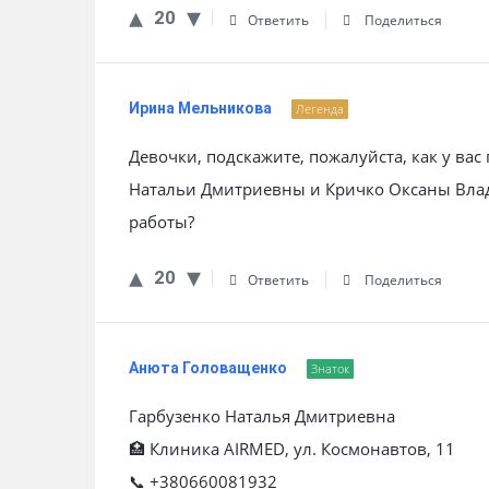
20
Ответить
Поделиться
Ирина Мельникова
Легенда
Девочки, подскажите, пожалуйста, как у ва
Натальи Дмитриевны и Кричко Оксаны Вла
работы?
20
Ответить
Поделиться
Анюта Головащенко
Знаток
Гарбузенко Наталья Дмитриевна
🏥 Клиника AIRMED, ул. Космонавтов, 11
📞 +380660081932